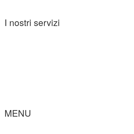
I nostri servizi
Ripristino fari
Lavori di interni
Lucidature
Sostituzione cristalli
Auto di cortesia
Gestione sinistri
Ricambi
Calibrazioni
Ibrido e elettrico
MENU
Home
Chi Siamo