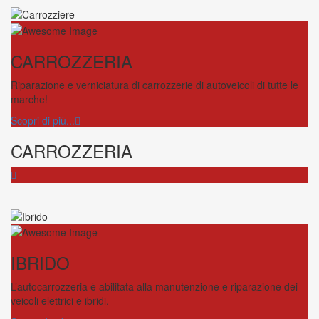
CARROZZERIA
Riparazione e verniciatura di carrozzerie di autoveicoli di tutte le
marche!
Scopri di più...
CARROZZERIA
IBRIDO
L’autocarrozzeria è abilitata alla manutenzione e riparazione dei
veicoli elettrici e ibridi.