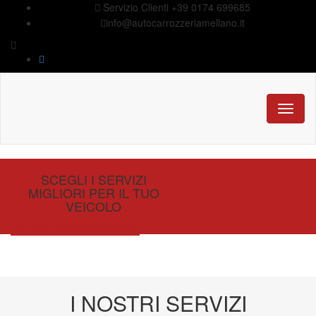
Servizio Clienti +39 0174 699685
info@autocarrozzeriamellano.it
Toggle
naviga
SCEGLI I SERVIZI
MIGLIORI PER IL TUO
VEICOLO
RICHIEDI APPUNTAMENTO
I NOSTRI SERVIZI