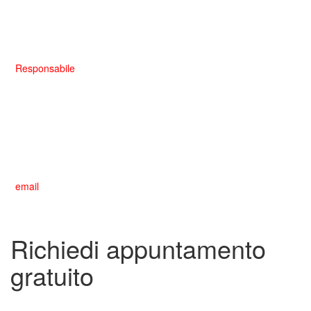
MELLANO SIMONE
Responsabile
Arrivato il 2001 entro a far parte nell’attività di mio padre come
coadiuvante:
mi insegnò tutto ciò che riguarda la carrozzeria, continuando a
investire e innovarsi.
email
:
info@autocarrozzeriamellano.it
Richiedi appuntamento
gratuito